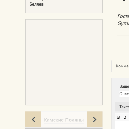
Беляев
Гост
Gymk
Комме
Ваше
Текс
Камские Поляны