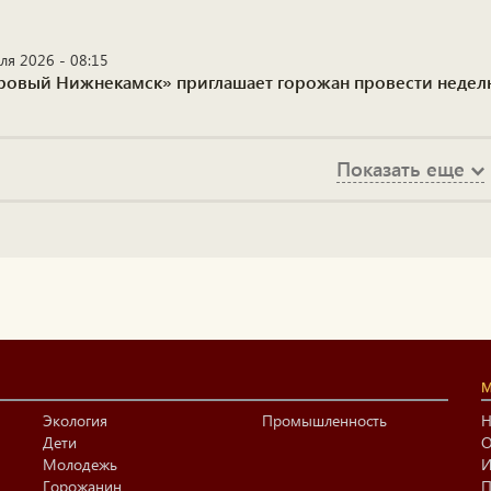
ля 2026 - 08:15
ровый Нижнекамск» приглашает горожан провести недел
Показать еще
М
Экология
Промышленность
Н
Дети
О
Молодежь
И
Горожанин
П