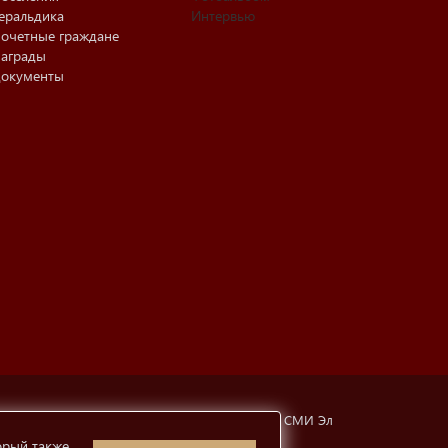
еральдика
Интервью
очетные граждане
аграды
окументы
тубинская, 6а). Свидетельство о регистрации СМИ Эл
орый также