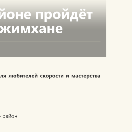
йоне пройдёт
джимхане
ля любителей скорости и мастерства
о район