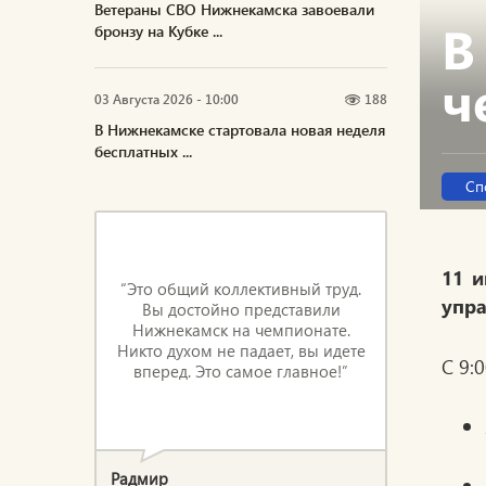
Ветераны СВО Нижнекамска завоевали
В
бронзу на Кубке ...
ч
03 Августа 2026 - 10:00
188
В Нижнекамске стартовала новая неделя
бесплатных ...
Сп
11 и
“Это общий коллективный труд.
упр
Вы достойно представили
Нижнекамск на чемпионате.
Никто духом не падает, вы идете
С 9:0
вперед. Это самое главное!”
Радмир