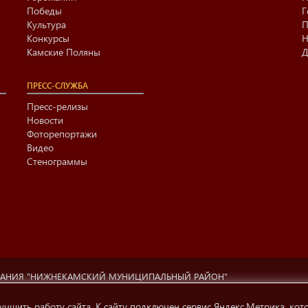
Победы
Г
Культура
П
Конкурсы
Н
Камские Поляны
Д
ПРЕСС-СЛУЖБА
Пресс-релизы
Новости
Фоторепортажи
Видео
Стенограммы
ВАНИЯ "НИЖНЕКАМСКИЙ МУНИЦИПАЛЬНЫЙ РАЙОН"
ционный центр г. Нижнекамска» (423570 РФ, РТ, г.Нижнекамск, ул. Ах
ти, телерадиовещания и СМК.
учшить работу сайта. К сайту подключен сервис Яндекс.Метрика, кот