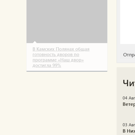
В Камских Полянах общая
готовность дворов по
программе «Наш двор»
достигла 99%
Чи
04 Авг
Вете
03 Авг
В Ни