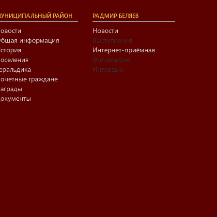
УНИЦИПАЛЬНЫЙ РАЙОН
РАДМИР БЕЛЯЕВ
овости
Новости
бщая информация
Выступления
стория
Интернет-приёмная
оселения
Фотоальбом
еральдика
Интервью
очетные граждане
аграды
окументы