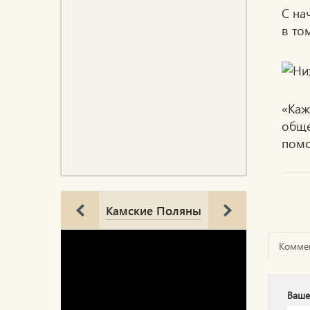
С на
в то
«Каж
обще
помо
Камские Поляны
Комме
Ваше