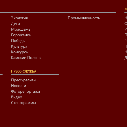
М
Экология
Промышленность
Н
Дети
О
Молодежь
И
Горожанин
П
Победы
Г
Культура
П
Конкурсы
Н
Камские Поляны
Д
ПРЕСС-СЛУЖБА
Пресс-релизы
Новости
Фоторепортажи
Видео
Стенограммы