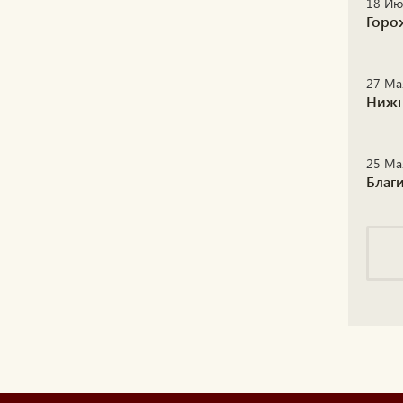
18 Ию
Горо
27 Ма
Нижн
25 Ма
Благ