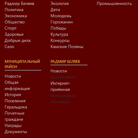
Радмир Беляев
Экология
Промышленность
Политика
Дети
Экономика
Молодежь
Общество
Горожанин
Спорт
Победы
Здоровье
Культура
Добрые дела
Конкурсы
Село
Камские Поляны
МУНИЦИПАЛЬНЫЙ
РАДМИР БЕЛЯЕВ
РАЙОН
Новости
Новости
Выступления
Общая
Интернет-
информация
приёмная
История
Фотоальбом
Поселения
Интервью
Геральдика
Почетные
граждане
Награды
Документы