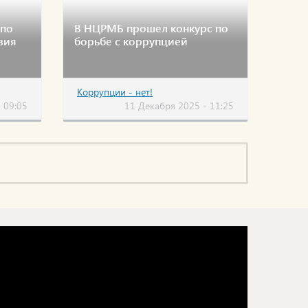
 по
В НЦРМБ прошел конкурс по
вия
борьбе с коррупцией
Коррупции - нет!
 09:05
11 Декабря 2025 - 11:25