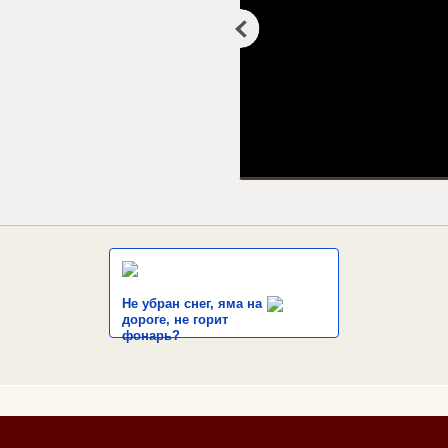
Не убран снег, яма на
дороге, не горит
фонарь?