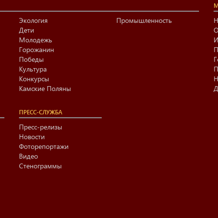
М
Экология
Промышленность
Н
Дети
О
Молодежь
И
Горожанин
П
Победы
Г
Культура
П
Конкурсы
Н
Камские Поляны
Д
ПРЕСС-СЛУЖБА
Пресс-релизы
Новости
Фоторепортажи
Видео
Стенограммы