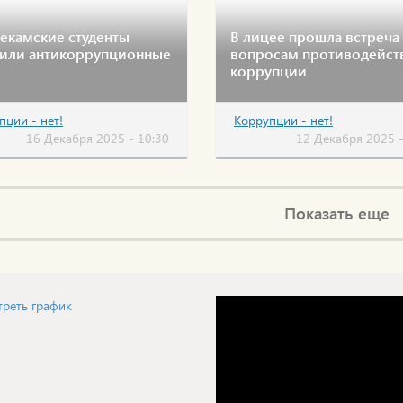
екамские студенты
В лицее прошла встреча
дили антикоррупционные
вопросам противодейст
коррупции
пции - нет!
Коррупции - нет!
16 Декабря 2025 - 10:30
12 Декабря 2025 -
Показать еще