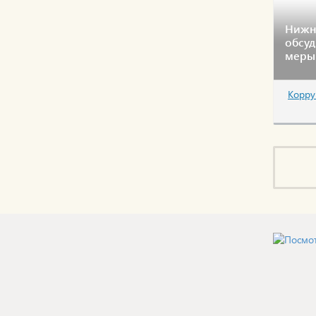
Нижн
обсу
меры
Корру