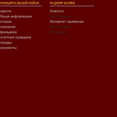
УНИЦИПАЛЬНЫЙ РАЙОН
РАДМИР БЕЛЯЕВ
овости
Новости
бщая информация
Выступления
стория
Интернет-приёмная
оселения
Фотоальбом
еральдика
Интервью
очетные граждане
аграды
окументы