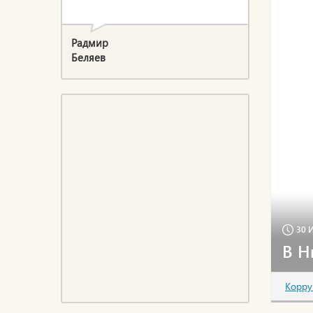
Радмир
Беляев
30 
В Н
Корру