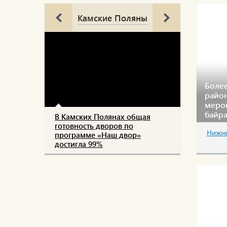
Камские Поляны
Более
район
мероп
байр
В Камских Полянах общая
готовность дворов по
Нижне
программе «Наш двор»
достигла 99%