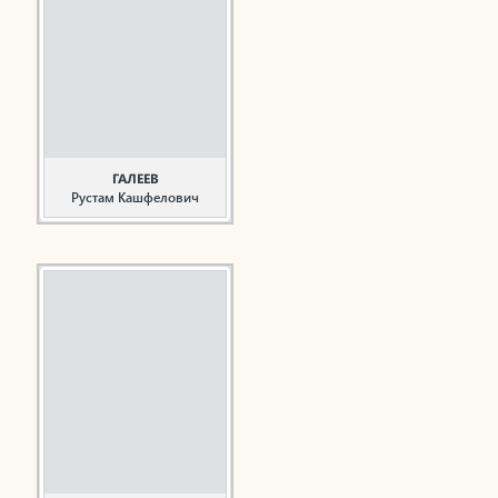
деревне Варзи
Агрызского района
ТАССР в семье
сельского учителя. В
августе 1942 года был
призван в ряды
Советской Армии, в
апреле 1943 года
направлен на фронт, ...
ГАЛЕЕВ
Рустам Кашфелович
Врач, ветеран
здравоохранения
Родился 18 ноября 1959
года в деревне Старый
Кумазан Мамадышского
района ТАССР. В 1986
году окончил Казанский
государственный
медицинский институт.
Общий стаж работы
составляет 43 года. В
системе
здравоохранения ...