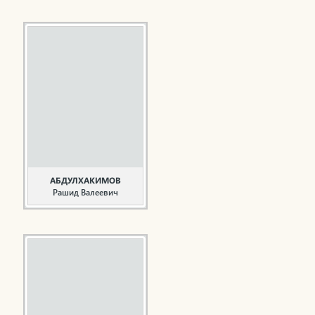
Ветеран строительной
отрасли, общественный
деятель, писатель
Абдуллин Ф.А. родился
20 декабря 1937 года в
деревне Новое Саитово
Муслюмовского района
ТАССР. В Нижнекамск
приехал в 1968 году.
Более 40 лет, в 1968-
2008 годы, работал в УС
«Спецстрой», УС
«Татэнергострой» на ...
АБДУЛХАКИМОВ
Рашид Валеевич
Строитель,
общественный деятель
Абдулхакимов Р.В.
родился 14 января 1941
года в селе Андреевка
Сергачского района
Горьковской области.
Трудовую деятельность