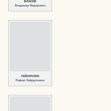
ВЛАСОВ
Владимир Федорович
Учитель, ветеран
образования
Власов В.Ф. родился 23
августа 1935 года в г.
Елабуга ТАССР. В 1958
году окончил физико-
математический
факультет Елабужского
государственного
педагогического
института. Власов В.Ф. в
городе Нижнекамске с
1965 ...
ГАЙНУЛЛИН
Рифкат Хайруллович
Полный кавалер Ордена
Славы. Общественный
деятель
Гайнуллин Р.Х. родился
11 января 1924 года в