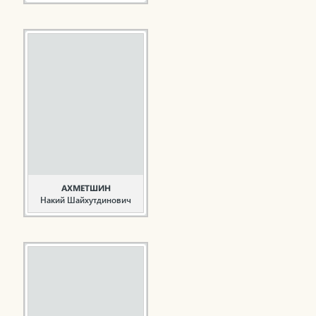
Герой
Социалистического
Труда. Первостроитель
Ахмадиева Г.Г. родилась
20 января 1937 года в
деревне Асеево
Азнакаевского района
ТАССР. Начала свою
трудовую деятельность
в 1955 году маляром
СМУ-21 треста № 3 УС
«Татнефтепромстрой» в
г. Актюбинске. В 1961
году ...
АХМЕТШИН
Накий Шайхутдинович
Учитель, общественный
деятель
Ахметшин Н.Ш. родился
20 января 1928 года в
деревне Сарсаз-Тралы
Мензелинского района
ТАССР. В 1944 году