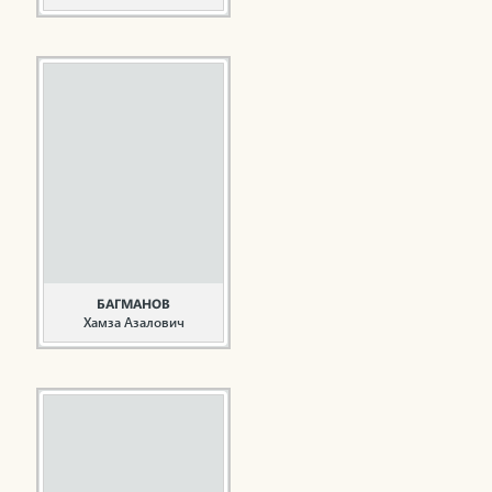
Общественный деятель
Багаутдинова Т.А.
родилась 25 сентября
1948 года в селе Алан-
Полян Рыбно-
Слободского района
Татарской АССР.
Окончив Алан-
Полянскую начальную
школу, продолжила
учебу в Шеморбашской
средней школе.
Закончила ...
БАГМАНОВ
Хамза Азалович
Руководитель,
общественный деятель
Багманов Х.А. родился 1
мая 1957 года в р.п.
Нижняя Мактама
Альметьевского района
ТАССР. В 1976 году