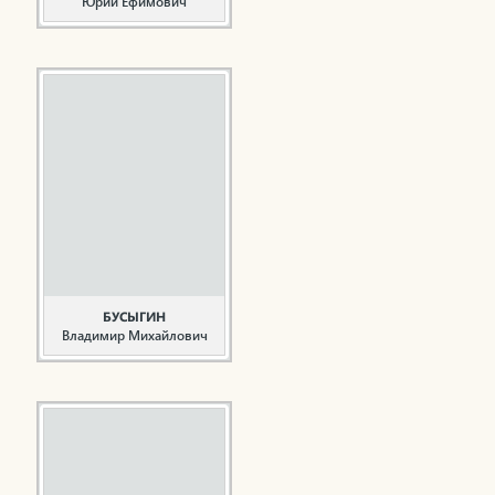
Юрий Ефимович
Архитектор, один из
главных участников
проектирования города
Нижнекамска
Беляев Ю.Е. главный
архитектор города
Нижнекамска от
Всесоюзного института
проектирования
городов «Гипрогор» (г.
Москва). Все кто знал
Беляева Ю.Е., очень
высоко ценят его
огромный вклад в
БУСЫГИН
создание города на ...
Владимир Михайлович
Руководитель,
общественный деятель
Бусыгин В.М. родился
14 ноября 1949 года в г.
Краснокаменске
Пермской области.