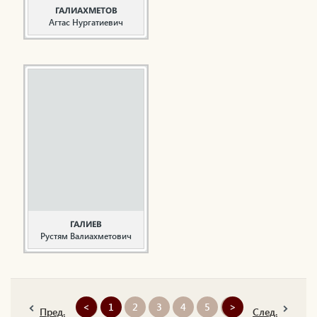
ГАЛИАХМЕТОВ
Агтас Нургатиевич
Руководитель,
общественный деятель
Галиахметов А.Н.
родился 23 февраля
1944 года в селе
Камышла
Куйбышевского района.
С 1963 по 1966 гг.
проходил службу в
рядах Советской Армии.
Начал трудовую
деятельность в 1970
году после окончания
Куйбышевского ...
ГАЛИЕВ
Рустям Валиахметович
Театральный деятель
Галиев Рустям
Валиахметович родился
<
1
2
3
4
5
>
в дер. Киекле
Пред.
След.