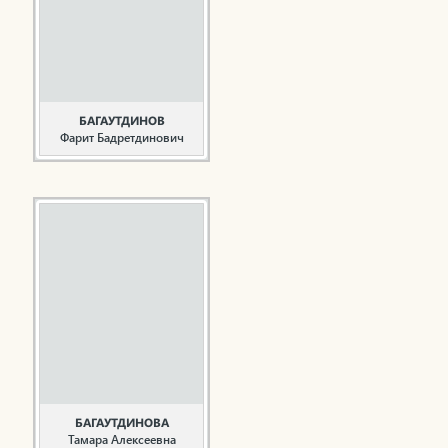
поступает в
Мензелинское
педагогическое
училище, которое
заканчивает в 1947
году. В этом же году ...
БАГАУТДИНОВ
Фарит Бадретдинович
Руководитель,
общественный деятель
Багаутдинов Ф.Б.
родился 15 сентября
1932 года в селе
Эмикеево (Жэмэки)
Камско-Устьинского
района ТАССР.
Багаутдинов Ф.Б. после
окончания Бондюжской
средней школы был
призван в ряды
Советской Армии. В
1955 ...
БАГАУТДИНОВА
Тамара Алексеевна