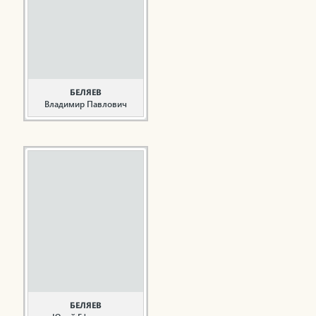
окончил Альметьевский
строительный техникум
и начал работать
монтажником в
строительном
управлении №2 треста
...
БЕЛЯЕВ
Владимир Павлович
Строитель,
общественный деятель
Беляев В.П. родился в
1929 году начал
трудовую деятельность
в 1953 году мотористом
в Каховской экспедиции
Гидроспецстроя
Минэнерго СССР. В
системе ОАО
«Татэнергострой»
работал с 1960 года,
вначале ...
БЕЛЯЕВ