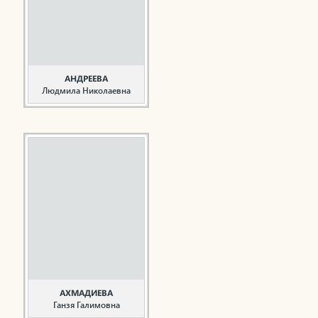
начал в должности
мастера СМУ-5 треста
«Татэнергострой» в
1965 году после
окончания ...
АНДРЕЕВА
Людмила Николаевна
Врач, общественный
деятель
Андреева Л.Н. родилась
17 января 1940 года в с.
Большое Афанасово
Челнинского района
ТАССР. В 1957 году
закончила среднюю
школу в с. Красный Бор
Агрызского района
ТАССР. В школе активно
занималась ...
АХМАДИЕВА
Ганзя Галимовна