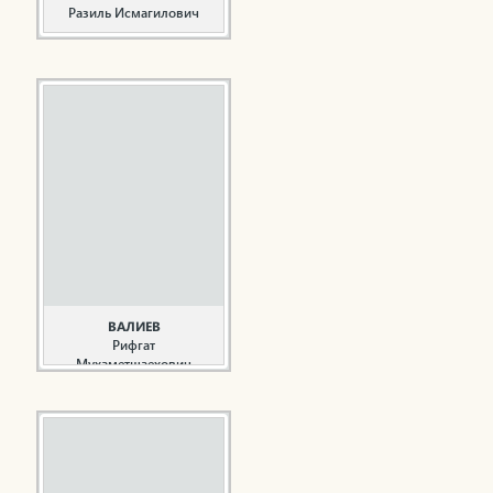
Разиль Исмагилович
Общественный и
государственный
деятель Республики
Татарстан, поэт,
прозаик, драматург
Валеев Р.И. родился 4
января 1947 года в
деревне Ташлык
Нижнекамского района
ТАССР. Будучи учеником
Шингальчинской школы
начал писать стихи и
рассказы, печататься в
районной газете. В 1963
ВАЛИЕВ
году вместе с ...
Рифгат
Мухаметшаехович
Общественный деятель,
благотворитель
Валиев Р.М. родился 6
февраля 1951 года в
селе Бикасаз