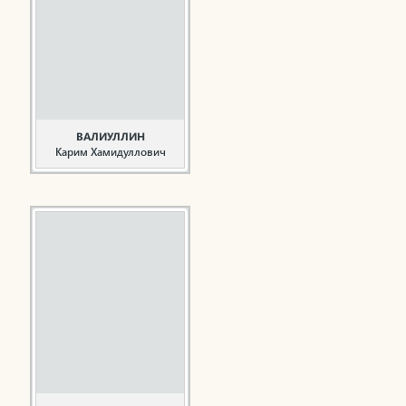
Альметьевского района.
Окончил в 1980 году
Казанский химико-
технологический
институт им. С.М.Кирова
по специальности
инженер-механик.
Начал трудовую ...
ВАЛИУЛЛИН
Карим Хамидуллович
Первостроитель,
общественный деятель
Валиуллин К.Х. родился
25 ноября 1930 года в
деревне Большая
Янгасала Камско-
Устьинского района В
1953 году окончил
Казанский
строительный институт
и был направлен на
строительство города ...