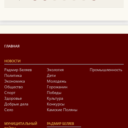
Нурлатского района
ТАССР. Окончил
актерское отделение
Казанского
театрального училища,
Московский
государственный
университет культуры и
искусств. Директор ...
ГЛАВНАЯ
НОВОСТИ
Радмир Беляев
Экология
Промышленность
Политика
Дети
Экономика
Молодежь
Общество
Горожанин
Спорт
Победы
Здоровье
Культура
Добрые дела
Конкурсы
Село
Камские Поляны
МУНИЦИПАЛЬНЫЙ
РАДМИР БЕЛЯЕВ