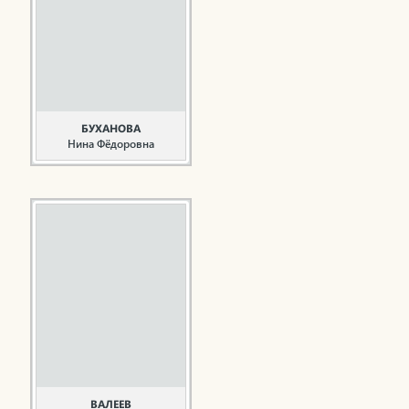
Окончил
Краснокамский
целлюлозно-бумажный
техникум, Пермский
политехнический
институт. Трудовую
деятельность начал в
1974 ...
БУХАНОВА
Нина Фёдоровна
Руководитель,
общественный деятель
Буханова Н.Ф. родилась
2 мая 1950 года в
городе Елабуга. В 1974
году закончила
Ленинградский
педагогический
институт им. А.И.
Герцена по
специальности «учитель
химии средней школы и
школы с
преподаванием на
ВАЛЕЕВ
французском ...