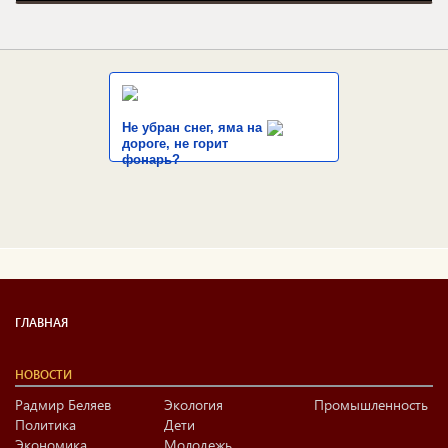
Не убран снег, яма на
дороге, не горит
фонарь?
ГЛАВНАЯ
НОВОСТИ
Радмир Беляев
Экология
Промышленность
Политика
Дети
Экономика
Молодежь