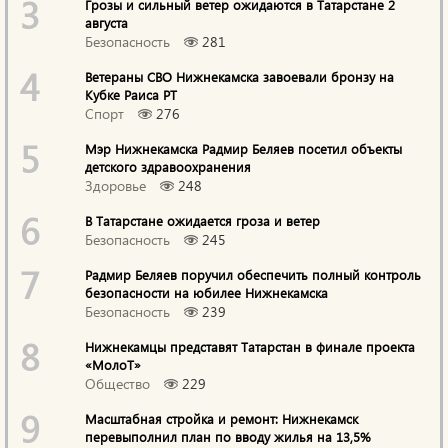
3
Грозы и сильный ветер ожидаются в Татарстане 2
августа
Безопасность
281
4
Ветераны СВО Нижнекамска завоевали бронзу на
Кубке Раиса РТ
Спорт
276
5
Мэр Нижнекамска Радмир Беляев посетил объекты
детского здравоохранения
Здоровье
248
6
В Татарстане ожидается гроза и ветер
Безопасность
245
7
Радмир Беляев поручил обеспечить полный контроль
безопасности на юбилее Нижнекамска
Безопасность
239
8
Нижнекамцы представят Татарстан в финале проекта
«МолоТ»
Общество
229
9
Масштабная стройка и ремонт: Нижнекамск
перевыполнил план по вводу жилья на 13,5%