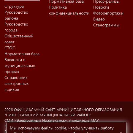
Нормативная база
Пресс-релизы
Структура
Политика
Новости
Руководство
конфиденциальности
Фоторепортажи
района
Видео
Руководство
Стенограммы
города
Общественный
совет
СТОС
Нормативная база
Вакансии в
муниципальных
органах
Справочник
электронных
ящиков
2026 ОФИЦИАЛЬНЫЙ САЙТ МУНИЦИПАЛЬНОГО ОБРАЗОВАНИЯ
"НИЖНЕКАМСКИЙ МУНИЦИПАЛЬНЫЙ РАЙОН"
СМИ «Электронный Нижнекамск», учредитель МАУ
«Информационный центр г. Нижнекамска» (423570 РФ, РТ,
Мы используем файлы cookie, чтобы улучшить работу
г.Нижнекамск, ул. Ахтубинская, 6а). Свидетельство о регистрации