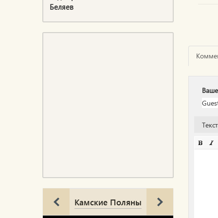
Беляев
Комме
Ваше
Текс
Камские Поляны