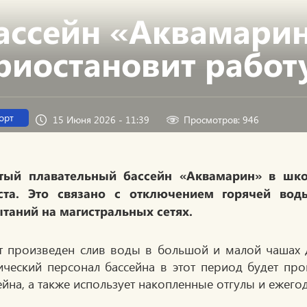
ассейн «Аквамари
риостановит работ
орт
15 Июня 2026 - 11:39
Просмотров: 946
тый плавательный бассейн «Аквамарин» в шк
уста. Это связано с отключением горячей вод
таний на магистральных сетях.
т произведен слив воды в большой и малой чашах д
ический персонал бассейна в этот период будет п
ейна, а также использует накопленные отгулы и ежего