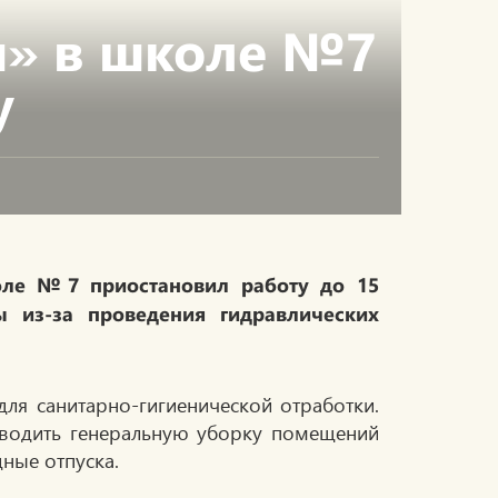
н» в школе №7
у
оле №7 приостановил работу до 15
ы из-за проведения гидравлических
ля санитарно-гигиенической отработки.
роводить генеральную уборку помещений
дные отпуска.