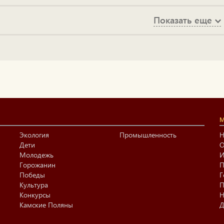
Показать еще
М
Экология
Промышленность
Н
Дети
О
Молодежь
И
Горожанин
П
Победы
Г
Культура
П
Конкурсы
Н
Камские Поляны
Д