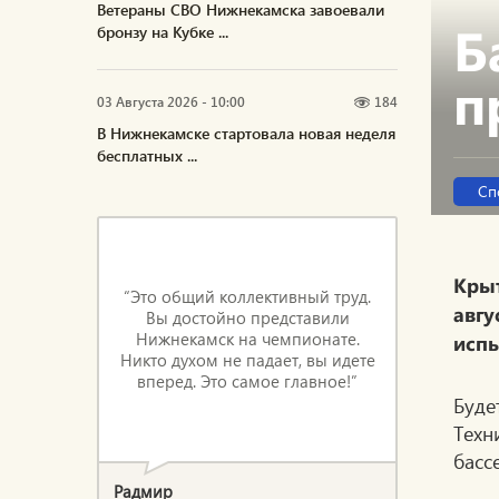
Ветераны СВО Нижнекамска завоевали
Б
бронзу на Кубке ...
п
03 Августа 2026 - 10:00
184
В Нижнекамске стартовала новая неделя
бесплатных ...
Сп
Кры
“Это общий коллективный труд.
авг
Вы достойно представили
Нижнекамск на чемпионате.
испы
Никто духом не падает, вы идете
вперед. Это самое главное!”
Буде
Техн
басс
Радмир