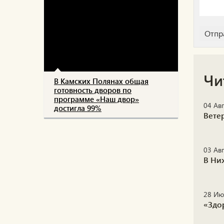
Чи
В Камских Полянах общая
готовность дворов по
программе «Наш двор»
04 Авг
достигла 99%
Вете
03 Авг
В Ни
28 Ию
«Здо