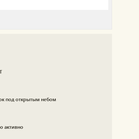
Т
вок под открытым небом
ю активно