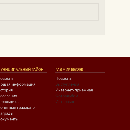
УНИЦИПАЛЬНЫЙ РАЙОН
РАДМИР БЕЛЯЕВ
овости
Новости
бщая информация
Выступления
стория
Интернет-приёмная
оселения
Фотоальбом
еральдика
Интервью
очетные граждане
аграды
окументы