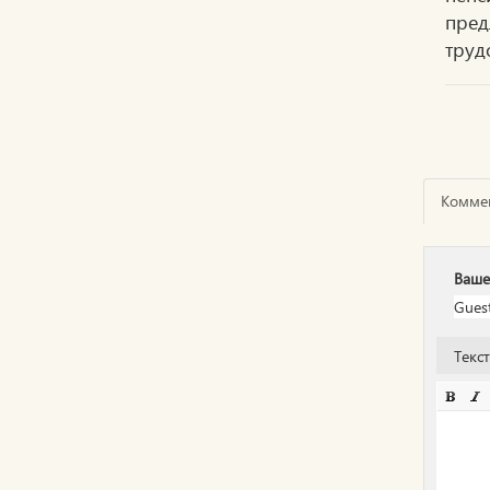
пре
труд
Комме
Ваше
Текс