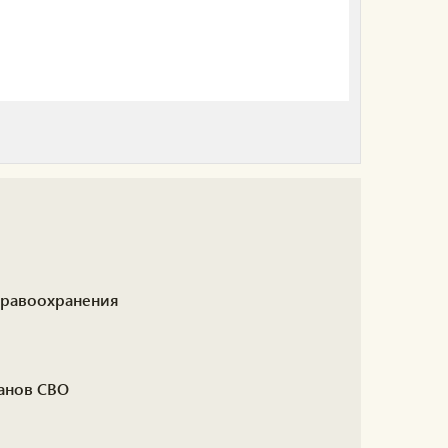
дравоохранения
анов СВО