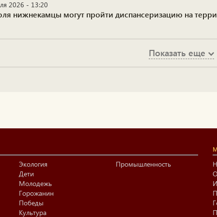
ля 2026 - 13:20
юля нижнекамцы могут пройти диспансеризацию на терр
Показать еще
М
Экология
Промышленность
Н
Дети
О
Молодежь
И
Горожанин
П
Победы
Г
Культура
П