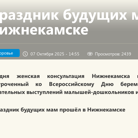
раздник будущих 
ижнекамске
оровье
07 Октября 2025 - 14:55
Просмотров: 2439
одня женская консультация Нижнекамска 
уроченный ко Всероссийскому Дню берем
ательных выступлений малышей-дошкольников и