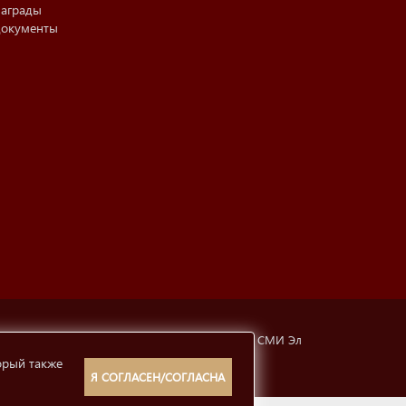
аграды
окументы
тубинская, 6а). Свидетельство о регистрации СМИ Эл
орый также
рмации
12+
Я СОГЛАСЕН/СОГЛАСНА