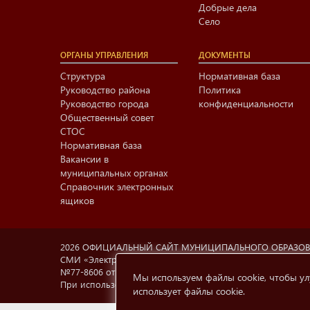
Добрые дела
Село
ОРГАНЫ УПРАВЛЕНИЯ
ДОКУМЕНТЫ
Структура
Нормативная база
Руководство района
Политика
Руководство города
конфиденциальности
Общественный совет
СТОС
Нормативная база
Вакансии в
муниципальных органах
Справочник электронных
ящиков
2026 ОФИЦИАЛЬНЫЙ САЙТ МУНИЦИПАЛЬНОГО ОБРАЗО
СМИ «Электронный Нижнекамск», учредитель МАУ «Информа
№77-8606 от 12.02.2004, Министерство РФ по делам печа
Мы используем файлы cookie, чтобы ул
При использовании материалов с сайта
e-nkama.ru
ссылка
использует файлы cookie
.