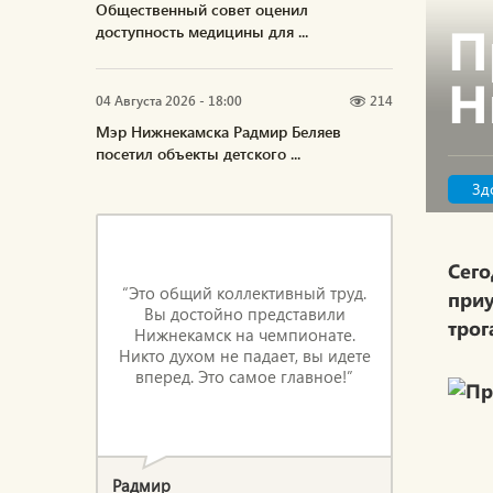
Общественный совет оценил
П
доступность медицины для ...
Н
04 Августа 2026 - 18:00
214
Мэр Нижнекамска Радмир Беляев
посетил объекты детского ...
Зд
Сег
“Это общий коллективный труд.
при
Вы достойно представили
трог
Нижнекамск на чемпионате.
Никто духом не падает, вы идете
вперед. Это самое главное!”
Радмир