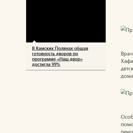
В Камских Полянах общая
Врач
готовность дворов по
программе «Наш двор»
Хафи
достигла 99%
детс
дома
Особ
помо
пенс