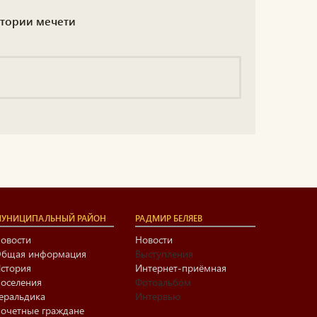
итории мечети
УНИЦИПАЛЬНЫЙ РАЙОН
РАДМИР БЕЛЯЕВ
овости
Новости
бщая информация
Выступления
стория
Интернет-приёмная
оселения
Фотоальбом
еральдика
Интервью
очетные граждане