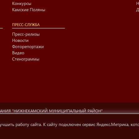
Конкурсы
Н
Камские Поляны
Д
ПРЕСС-СЛУЖБА
Пресс-релизы
Новости
Фоторепортажи
Видео
Стенограммы
ВАНИЯ "НИЖНЕКАМСКИЙ МУНИЦИПАЛЬНЫЙ РАЙОН"
ционный центр г. Нижнекамска» (423570 РФ, РТ, г.Нижнекамск, ул. Ах
ти, телерадиовещания и СМК.
учшить работу сайта. К сайту подключен сервис Яндекс.Метрика, кот
 на источник информации обязательна.
Условия использования инфо