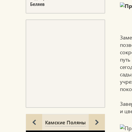
Беляев
Заме
позв
сокр
путь
сего
сад
учре
поко
Заве
и цв
Камские Поляны