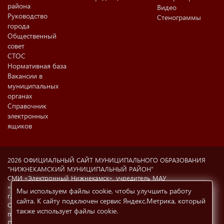
района
Видео
Руководство
Стенограммы
города
Общественный
совет
СТОС
Нормативная база
Вакансии в
муниципальных
органах
Справочник
электронных
ящиков
2026 ОФИЦИАЛЬНЫЙ САЙТ МУНИЦИПАЛЬНОГО ОБРАЗОВАНИЯ
"НИЖНЕКАМСКИЙ МУНИЦИПАЛЬНЫЙ РАЙОН"
СМИ «Электронный Нижнекамск», учредитель МАУ
«Информационный центр г. Нижнекамска» (423570 РФ, РТ,
Мы используем файлы cookie, чтобы улучшить работу
г.Нижнекамск, ул. Ахтубинская, 6а). Свидетельство о регистрации
сайта. К сайту подключен сервис Яндекс.Метрика, который
СМИ Эл №77-8606 от 12.02.2004, Министерство РФ по делам
также использует файлы cookie
.
печати, телерадиовещания и СМК.
При использовании материалов с сайта
e-nkama.ru
ссылка на