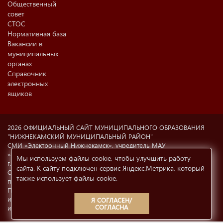
Общественный
совет
СТОС
Нормативная база
Вакансии в
муниципальных
органах
Справочник
электронных
ящиков
2026 ОФИЦИАЛЬНЫЙ САЙТ МУНИЦИПАЛЬНОГО ОБРАЗОВАНИЯ
"НИЖНЕКАМСКИЙ МУНИЦИПАЛЬНЫЙ РАЙОН"
СМИ «Электронный Нижнекамск», учредитель МАУ
«Информационный центр г. Нижнекамска» (423570 РФ, РТ,
Мы используем файлы cookie, чтобы улучшить работу
г.Нижнекамск, ул. Ахтубинская, 6а). Свидетельство о регистрации
сайта. К сайту подключен сервис Яндекс.Метрика, который
СМИ Эл №77-8606 от 12.02.2004, Министерство РФ по делам
также использует файлы cookie
.
печати, телерадиовещания и СМК.
При использовании материалов с сайта
e-nkama.ru
ссылка на
источник информации обязательна.
Условия использования
Я СОГЛАСЕН/
СОГЛАСНА
информации
12+