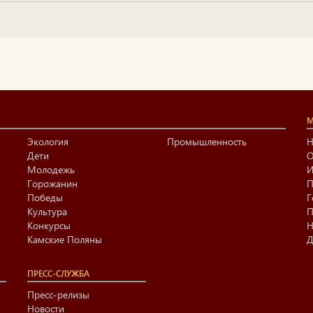
М
Экология
Промышленность
Н
Дети
О
Молодежь
И
Горожанин
П
Победы
Г
Культура
П
Конкурсы
Н
Камские Поляны
Д
ПРЕСС-СЛУЖБА
Пресс-релизы
Новости