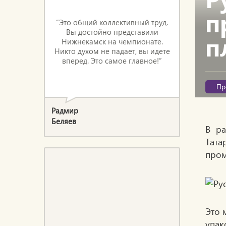
п
“Это общий коллективный труд.
Вы достойно представили
п
Нижнекамск на чемпионате.
Никто духом не падает, вы идете
вперед. Это самое главное!”
Пр
Радмир
Беляев
В ра
Тат
пром
Это 
упак