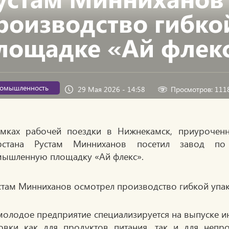
роизводство гибко
лощадке «Ай флек
омышленность
29 Мая 2026 - 14:58
Просмотров: 111
мках рабочей поездки в Нижнекамск, приурочен
арстана Рустам Минниханов посетил завод п
ышленную площадку «Ай флекс».
молодое предприятие специализируется на выпуске 
овки как для продуктов питания, так и для непр