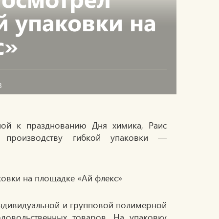
й упаковки на
с»
8
ной к празднованию Дня химика, Раис
о производству гибкой упаковки —
индивидуальной и групповой полимерной
одовольственных товаров. На упаковку