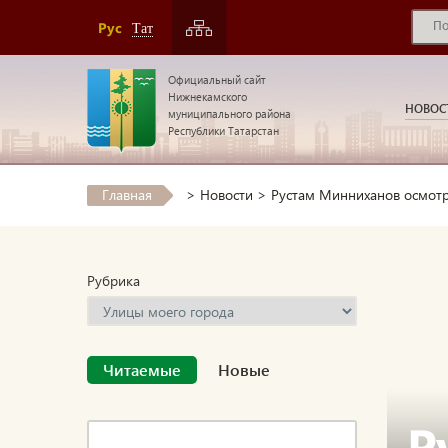
Рус
Тат
Официальный сайт
Нижнекамского
НОВОС
муниципального района
Республики Татарстан
Главная
>
Новости
>
Рустам Минниханов осмотр
Рубрика
Читаемые
Новые
Р