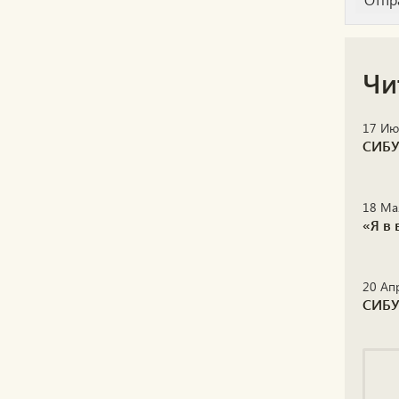
Чи
17 Ию
СИБУ
18 Ма
«Я в
20 Ап
СИБУ