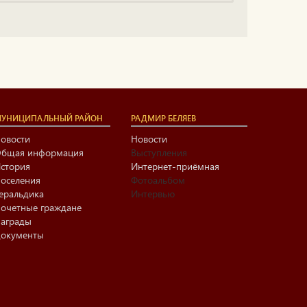
УНИЦИПАЛЬНЫЙ РАЙОН
РАДМИР БЕЛЯЕВ
овости
Новости
бщая информация
Выступления
стория
Интернет-приёмная
оселения
Фотоальбом
еральдика
Интервью
очетные граждане
аграды
окументы