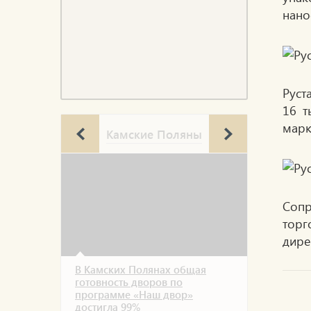
нано
Руст
16 т
марк
Камские Поляны
Сопр
торг
дире
В Камских Полянах общая
готовность дворов по
программе «Наш двор»
достигла 99%