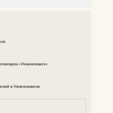
мов
 промпарка «Нижнекамск»
жений в Нижнекамске