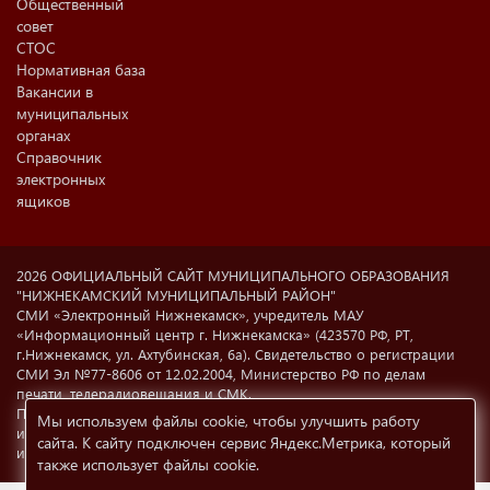
Общественный
совет
СТОС
Нормативная база
Вакансии в
муниципальных
органах
Справочник
электронных
ящиков
2026 ОФИЦИАЛЬНЫЙ САЙТ МУНИЦИПАЛЬНОГО ОБРАЗОВАНИЯ
"НИЖНЕКАМСКИЙ МУНИЦИПАЛЬНЫЙ РАЙОН"
СМИ «Электронный Нижнекамск», учредитель МАУ
«Информационный центр г. Нижнекамска» (423570 РФ, РТ,
г.Нижнекамск, ул. Ахтубинская, 6а). Свидетельство о регистрации
СМИ Эл №77-8606 от 12.02.2004, Министерство РФ по делам
печати, телерадиовещания и СМК.
При использовании материалов с сайта
e-nkama.ru
ссылка на
Мы используем файлы cookie, чтобы улучшить работу
источник информации обязательна.
Условия использования
сайта. К сайту подключен сервис Яндекс.Метрика, который
информации
12+
также использует файлы cookie
.