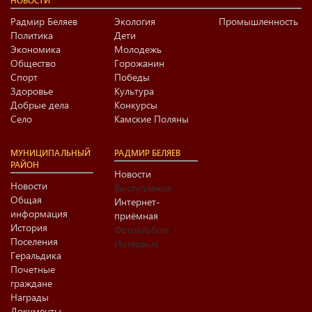
НОВОСТИ
Радмир Беляев
Экология
Промышленность
Политика
Дети
Экономика
Молодежь
Общество
Горожанин
Спорт
Победы
Здоровье
Культура
Добрые дела
Конкурсы
Село
Камские Поляны
МУНИЦИПАЛЬНЫЙ
РАДМИР БЕЛЯЕВ
РАЙОН
Новости
Новости
Выступления
Общая
Интернет-
информация
приёмная
История
Фотоальбом
Поселения
Интервью
Геральдика
Почетные
граждане
Награды
Документы