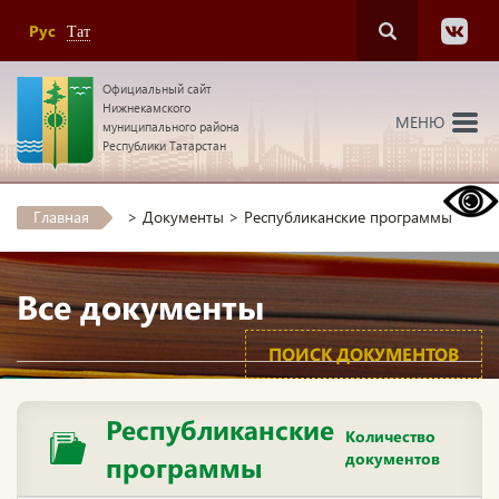
Рус
Тат
Официальный сайт
Нижнекамского
МЕНЮ
муниципального района
Республики Татарстан
Главная
>
Документы
>
Республиканские программы
Все документы
ПОИСК ДОКУМЕНТОВ
Республиканские
Количество
документов
программы