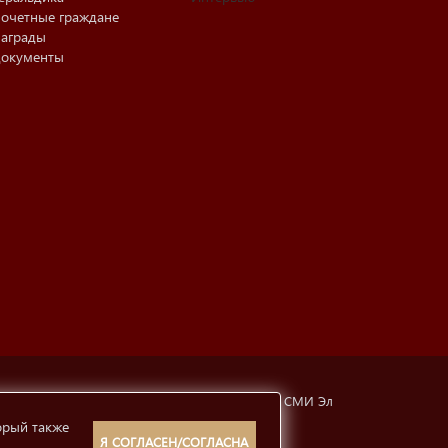
очетные граждане
аграды
окументы
тубинская, 6а). Свидетельство о регистрации СМИ Эл
орый также
рмации
12+
Я СОГЛАСЕН/СОГЛАСНА