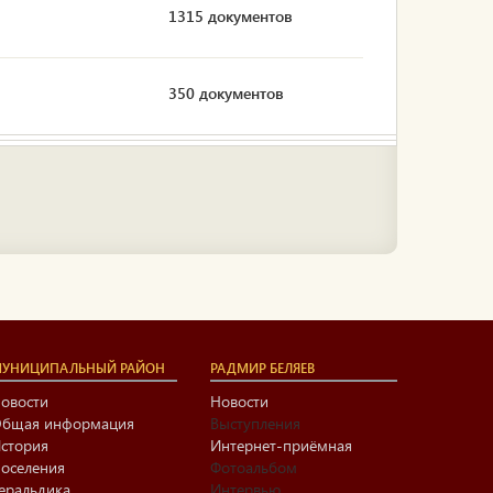
1315 документов
350 документов
УНИЦИПАЛЬНЫЙ РАЙОН
РАДМИР БЕЛЯЕВ
овости
Новости
бщая информация
Выступления
стория
Интернет-приёмная
оселения
Фотоальбом
еральдика
Интервью