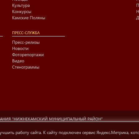
Культура
П
Конкурсы
Н
Камские Поляны
Д
ПРЕСС-СЛУЖБА
Пресс-релизы
Новости
Фоторепортажи
Видео
Стенограммы
ВАНИЯ "НИЖНЕКАМСКИЙ МУНИЦИПАЛЬНЫЙ РАЙОН"
ционный центр г. Нижнекамска» (423570 РФ, РТ, г.Нижнекамск, ул. Ах
ти, телерадиовещания и СМК.
учшить работу сайта. К сайту подключен сервис Яндекс.Метрика, кот
 на источник информации обязательна.
Условия использования инфо