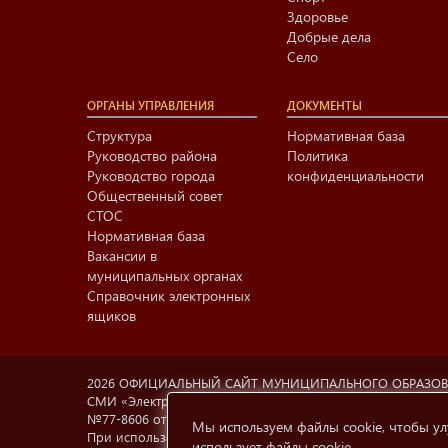
Здоровье
Добрые дела
Село
ОРГАНЫ УПРАВЛЕНИЯ
ДОКУМЕНТЫ
Структура
Нормативная база
Руководство района
Политика
Руководство города
конфиденциальности
Общественный совет
СТОС
Нормативная база
Вакансии в
муниципальных органах
Справочник электронных
ящиков
2026 ОФИЦИАЛЬНЫЙ САЙТ МУНИЦИПАЛЬНОГО ОБРАЗО
СМИ «Электронный Нижнекамск», учредитель МАУ «Информа
№77-8606 от 12.02.2004, Министерство РФ по делам печа
Мы используем файлы cookie, чтобы ул
При использовании материалов с сайта
e-nkama.ru
ссылка
использует файлы cookie
.