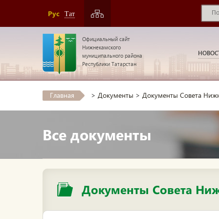
Рус
Тат
Официальный сайт
Нижнекамского
НОВОС
муниципального района
Республики Татарстан
Главная
>
Документы
>
Документы Совета Нижн
Все документы
Документы Совета Ниж