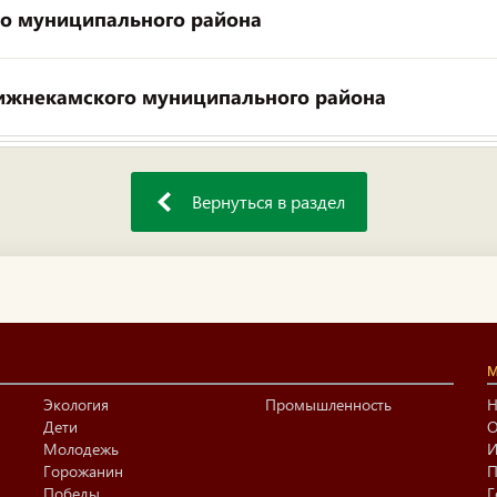
о муниципального района
ижнекамского муниципального района
Вернуться в раздел
М
Экология
Промышленность
Н
Дети
О
Молодежь
И
Горожанин
П
Победы
Г