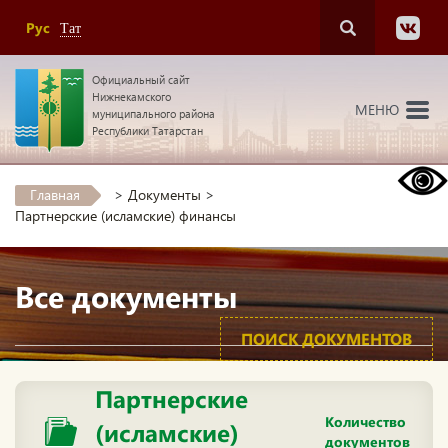
Рус
Тат
Официальный сайт
Нижнекамского
МЕНЮ
муниципального района
Республики Татарстан
Главная
>
Документы
>
Партнерские (исламские) финансы
Все документы
ПОИСК ДОКУМЕНТОВ
Партнерские
Количество
(исламские)
документов