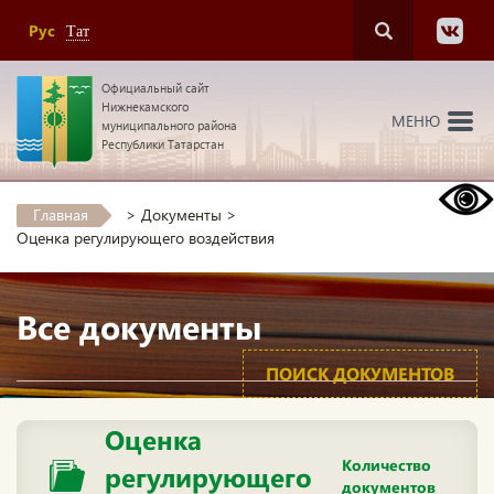
Рус
Тат
Официальный сайт
Нижнекамского
МЕНЮ
муниципального района
Республики Татарстан
Главная
>
Документы
>
Оценка регулирующего воздействия
Все документы
ПОИСК ДОКУМЕНТОВ
Оценка
Количество
регулирующего
документов