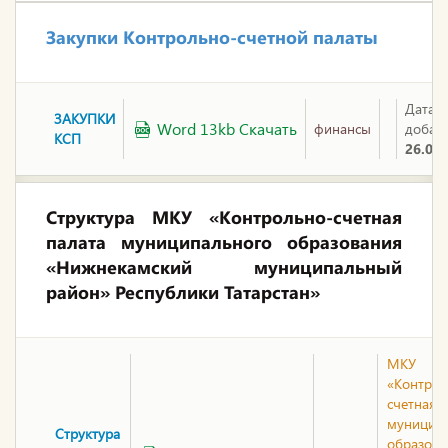
Закупки Контрольно-счетной палаты
Дата
ЗАКУПКИ
Word 13kb Скачать
финансы
добав
КСП
26.01.
Структура МКУ «Контрольно-счетная
палата муниципального образования
«Нижнекамский муниципальный
район» Республики Татарстан»
МКУ
«Контрол
счетная 
муницип
Структура
образова