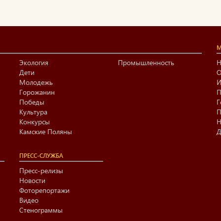
М
Экология
Промышленность
Н
Дети
О
Молодежь
И
Горожанин
П
Победы
Г
Культура
П
Конкурсы
Н
Камские Поляны
Д
ПРЕСС-СЛУЖБА
Пресс-релизы
Новости
Фоторепортажи
Видео
Стенограммы