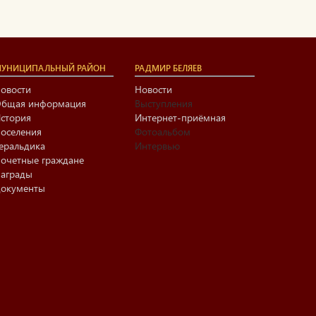
УНИЦИПАЛЬНЫЙ РАЙОН
РАДМИР БЕЛЯЕВ
овости
Новости
бщая информация
Выступления
стория
Интернет-приёмная
оселения
Фотоальбом
еральдика
Интервью
очетные граждане
аграды
окументы