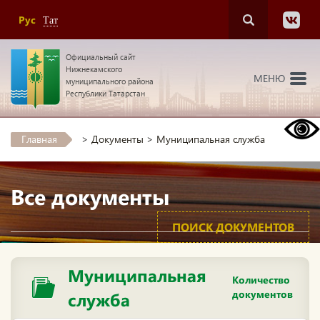
Рус
Тат
Официальный сайт
Нижнекамского
МЕНЮ
муниципального района
Республики Татарстан
Главная
>
Документы
>
Муниципальная служба
Все документы
ПОИСК ДОКУМЕНТОВ
Муниципальная
Количество
документов
служба