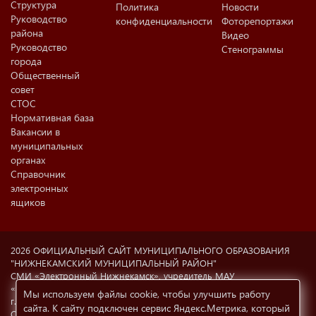
Структура
Политика
Новости
Руководство
конфиденциальности
Фоторепортажи
района
Видео
Руководство
Стенограммы
города
Общественный
совет
СТОС
Нормативная база
Вакансии в
муниципальных
органах
Справочник
электронных
ящиков
2026 ОФИЦИАЛЬНЫЙ САЙТ МУНИЦИПАЛЬНОГО ОБРАЗОВАНИЯ
"НИЖНЕКАМСКИЙ МУНИЦИПАЛЬНЫЙ РАЙОН"
СМИ «Электронный Нижнекамск», учредитель МАУ
«Информационный центр г. Нижнекамска» (423570 РФ, РТ,
Мы используем файлы cookie, чтобы улучшить работу
г.Нижнекамск, ул. Ахтубинская, 6а). Свидетельство о регистрации
сайта. К сайту подключен сервис Яндекс.Метрика, который
СМИ Эл №77-8606 от 12.02.2004, Министерство РФ по делам