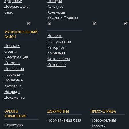
Здоровье
Победы
Добрые дела
Культура
Село
Конкурсы
Камские Поляны
МУНИЦИПАЛЬНЫЙ
Новости
РАЙОН
🌸
🌸
🌸
🌸
Выступления
Новости
Интернет-
Общая
приёмная
информация
Фотоальбом
История
Интервью
Поселения
Геральдика
Почетные
граждане
Награды
Документы
ОРГАНЫ
ДОКУМЕНТЫ
ПРЕСС-СЛУЖБА
УПРАВЛЕНИЯ
Нормативная база
Пресс-релизы
Структура
Новости