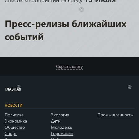
Пресс-релизы ближайших
🌸
событий
Скрыть карту
ГЛАВНАЯ
🌸
🌸
НОВОСТИ
Политика
Экология
Промышленность
Экономика
Дети
Общество
Молодежь
Спорт
Горожанин