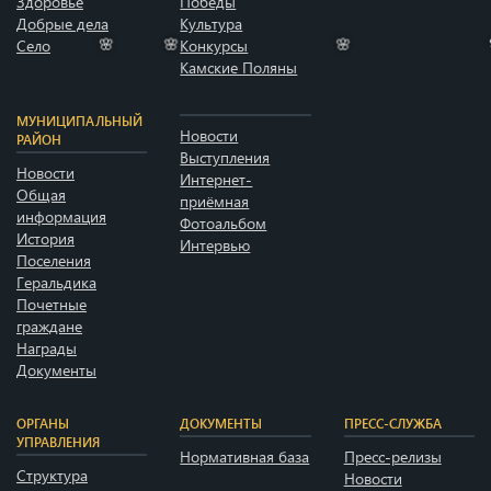
Здоровье
Победы
Добрые дела
Культура
Село
Конкурсы
Камские Поляны
🌸
🌸
🌸
🌸
МУНИЦИПАЛЬНЫЙ
Новости
РАЙОН
Выступления
Новости
Интернет-
Общая
приёмная
информация
Фотоальбом
История
Интервью
Поселения
Геральдика
Почетные
граждане
Награды
Документы
ОРГАНЫ
ДОКУМЕНТЫ
ПРЕСС-СЛУЖБА
УПРАВЛЕНИЯ
Нормативная база
Пресс-релизы
Структура
Новости