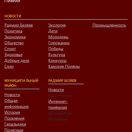
ГЛАВНАЯ
НОВОСТИ
Радмир Беляев
Экология
Промышленность
Политика
Дети
Экономика
Молодежь
Общество
Горожанин
Спорт
Победы
Здоровье
Культура
Добрые дела
Конкурсы
Село
Камские Поляны
МУНИЦИПАЛЬНЫЙ
РАДМИР БЕЛЯЕВ
РАЙОН
Новости
Новости
Выступления
Общая
Интернет-
информация
приёмная
История
Фотоальбом
Поселения
Интервью
Геральдика
Почетные