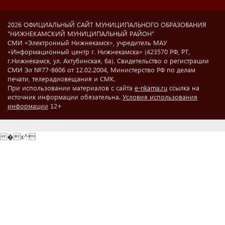
2026 ОФИЦИАЛЬНЫЙ САЙТ МУНИЦИПАЛЬНОГО ОБРАЗОВАНИЯ
"НИЖНЕКАМСКИЙ МУНИЦИПАЛЬНЫЙ РАЙОН"
СМИ «Электронный Нижнекамск», учредитель МАУ
«Информационный центр г. Нижнекамска» (423570 РФ, РТ,
г.Нижнекамск, ул. Ахтубинская, 6а). Свидетельство о регистрации
СМИ Эл №77-8606 от 12.02.2004, Министерство РФ по делам
печати, телерадиовещания и СМК.
При использовании материалов с сайта
e-nkama.ru
ссылка на
источник информации обязательна.
Условия использования
информации
12+
�x^