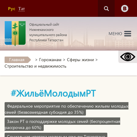
Рус
Тат
Официальный сайт
Нижнекамского
МЕНЮ
муниципального района
Республики Татарстан
Главная
>
Горожанам
>
Сферы жизни
>
Строительство и недвижимость
#ЖильёМолодымРТ
Федеральное мероприятие по обеспечению жильем молодых
семей (безвозмездная субсидия до 35%)
Закон РТ о господдержке молодых семей (беспроцентная
рассрочка до 60%)
Социальная ипотека молодым семьям Татарстана