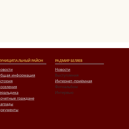
УНИЦИПАЛЬНЫЙ РАЙОН
РАДМИР БЕЛЯЕВ
овости
Новости
бщая информация
Выступления
стория
Интернет-приёмная
оселения
Фотоальбом
еральдика
Интервью
очетные граждане
аграды
окументы