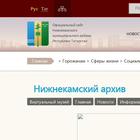
Рус
Тат
Официальный сайт
Нижнекамского
НОВОС
муниципального района
Республики Татарстан
Главная
>
Горожанам
>
Сферы жизни
>
Социал
Нижнекамский архив
Виртуальный музей
Главная
Новости
Информа