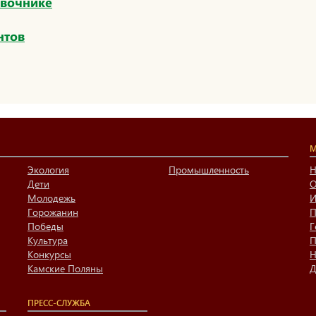
авочнике
нтов
М
Экология
Промышленность
Н
Дети
О
Молодежь
И
Горожанин
П
Победы
Г
Культура
П
Конкурсы
Н
Камские Поляны
Д
ПРЕСС-СЛУЖБА