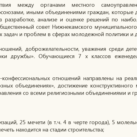
твия между органами местного самоуправле
оюзами, иными объединениями граждан, которые де
 в разработке, анализе и оценке решений по наиб
бщественный совет Нижнекамского муниципального 
 задач и проблем в сферах молодежной политики и 
ношений, доброжелательности, уважения среди де
роки дружбы». Обучающиеся 7 х классов ежене
о-конфессиональных отношений направлены на реал
озных объединениях», достижение конструктивного 
равления со всеми религиозными объединениями и г
аций, 25 мечети (в т.ч. 4 в черте города), 5 молель
мечеть находится на стадии строительства;