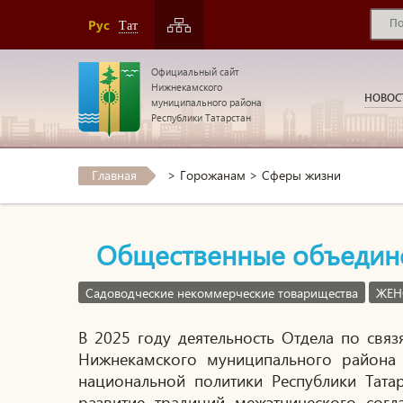
Рус
Тат
Официальный сайт
Нижнекамского
НОВОС
муниципального района
Республики Татарстан
Главная
>
Горожанам
>
Сферы жизни
Общественные объедин
Садоводческие некоммерческие товарищества
ЖЕН
В 2025 году деятельность Отдела по св
Нижнекамского муниципального района 
национальной политики Республики Татар
развитие традиций межэтнического согл