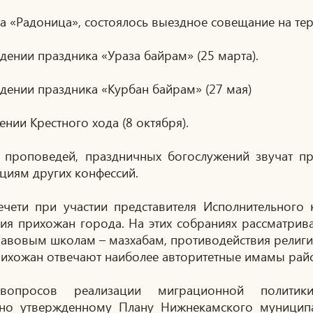
а «Радоница», состоялось выездное совещание на те
дении праздника «Ураза байрам» (25 марта).
дении праздника «Курбан байрам» (27 мая)
нии Крестного хода (8 октября).
проповедей, праздничных богослужений звучат п
циям других конфессий.
чети при участии представителя Исполнительного
ия прихожан города. На этих собраниях рассматри
авовым школам – мазхабам, противодействия религи
рихожан отвечают наиболее авторитетные имамы райо
вопросов реализации миграционной политик
сно утвержденному Плану Нижнекамского муницип