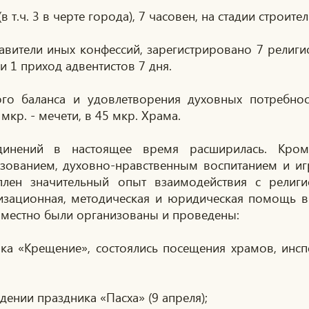
 т.ч. 3 в черте города), 7 часовен, на стадии строите
тавители иных конфессий, зарегистрировано 7 религи
и 1 приход адвентистов 7 дня.
го баланса и удовлетворения духовных потребно
мкр. - мечети, в 45 мкр. Храма.
единений в настоящее время расширилась. Кром
азованием, духовно-нравственным воспитанием и и
лен значительный опыт взаимодействия с религ
низационная, методическая и юридическая помощь в
вместно были организованы и проведены:
ка «Крещение», состоялись посещения храмов, инсп
ении праздника «Пасха» (9 апреля);