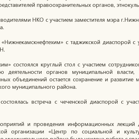
редставителей правоохранительных органов, этнокуль
оводителями НКО с участием заместителя мэра г.Ниж
а.
О «Нижнекамскнефтехим» с таджикской диаспорой с
Н.
им» состоялся круглый стол с участием сотрудник
 деятельности органов муниципальной власти, 
нных объединений остается сохранение и развитие
кого муниципального района.
стоялась встреча с чеченской диаспорой с участ
оприятий и проведения информационных лекций 
кой организации «Центр по социальной и культу
о муниципального района была усилена работа с гр