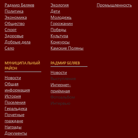
Радмир Беляев
Экология
Промышленность
Политика
Дети
Экономика
Молодежь
Общество
Горожанин
Спорт
Победы
Здоровье
Культура
Добрые дела
Конкурсы
Село
Камские Поляны
МУНИЦИПАЛЬНЫЙ
РАДМИР БЕЛЯЕВ
РАЙОН
Новости
Новости
Выступления
Общая
Интернет-
информация
приёмная
История
Фотоальбом
Поселения
Интервью
Геральдика
Почетные
граждане
Награды
Документы