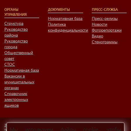
ОРГАНЫ
ДОКУМЕНТЫ
ПРЕСС-СЛУЖБА
УПРАВЛЕНИЯ
Нормативная база
Пресс-релизы
Структура
Политика
Новости
Руководство
конфиденциальности
Фоторепортажи
района
Видео
Руководство
Стенограммы
города
Общественный
совет
СТОС
Нормативная база
Вакансии в
муниципальных
органах
Справочник
электронных
ящиков
2026 ОФИЦИАЛЬНЫЙ САЙТ МУНИЦИПАЛЬНОГО ОБРАЗОВАНИЯ
Мы используем файлы cookie, чтобы
"НИЖНЕКАМСКИЙ МУНИЦИПАЛЬНЫЙ РАЙОН"